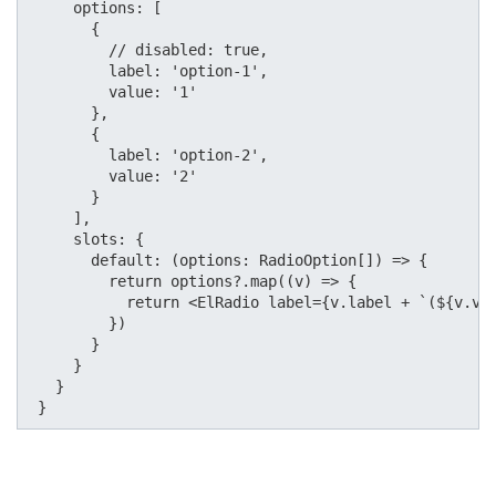
     options: [

       {

         // disabled: true,

         label: 'option-1',

         value: '1'

       },

       {

         label: 'option-2',

         value: '2'

       }

     ],

     slots: {

       default: (options: RadioOption[]) => {

         return options?.map((v) => {

           return <ElRadio label={v.label + `(${v.val
         })

       }

     }

   }

 }