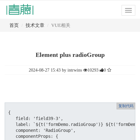
Toggl
navig
首页
技术文章
VUE相关
Element plus radioGroup
2024-08-27 15:43 by intrwins
10293
0
复制代码
{

   field: 'field39-3',

   label: `${t('formDemo.radioGroup')} ${t('formDemo.
   component: 'RadioGroup',

   componentProps: {
