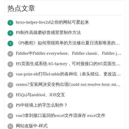
热点文章
hexo-helper-live2d让你的网站可爱起来
1
PS制作高级磨砂质感背景制作方法
2
《PS教程》如何用很简单的方法修出夏日清新唯美的人像作品
3
Fiddler中Fiddler everywhere、Fiddler classic、Fiddler jam、FiddlerCap、FiddlerCore的区别
4
H5页面生成系统-h5-factory，可对接接口的H5页面生成系统
5
vue-print-nb打印el-table的各种坑（表头错位、更改边框样式、多一页空白页、表格打印不全
6
centos7安装网决安全狗出现Could not resolve host: mirrorlist.centos.org; Unknown error的提示？
7
H5(js)与andriod、IOS交互
8
PS中砖墙上的字怎么制作？
9
vue3拿到接口返回的excel文件流保存 excel文件
10
网站改版中-样式
11