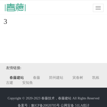
Toggl
navig
3
友情链接:
春藤建站
春藤
郑州建站
寅春树
凯栋
古建
安知鱼
Copyright © 2020-2023 春藤技术，春藤建站 All Rights Reserved
备案号：豫ICP备20020705号
公网安备
51LA统计